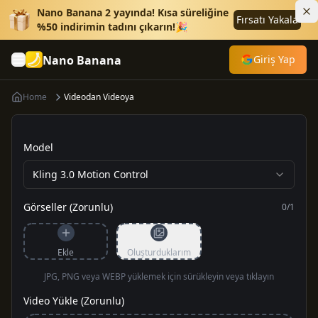
Nano Banana 2 yayında! Kısa süreliğine
Fırsatı Yakala
%50 indirimin tadını çıkarın!🎉
Nano Banana
Giriş Yap
Home
Videodan Videoya
Model
Kling 3.0 Motion Control
Görseller (Zorunlu)
0
/
1
Ekle
Oluşturduklarım
JPG, PNG veya WEBP yüklemek için sürükleyin veya tıklayın
Video Yükle (Zorunlu)