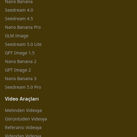
Nano Banana
Seedream 4.0
Seedream 4.5
Nano Banana Pro
GLM Image
Seedream 5.0 Lite
GPT Image 1.5
Nano Banana 2
GPT Image 2
Nano Banana 3
Seedream 5.0 Pro
Video Araçları
Metinden Videoya
Görüntüden Videoya
Referansı Videoya
Videodan Videoya