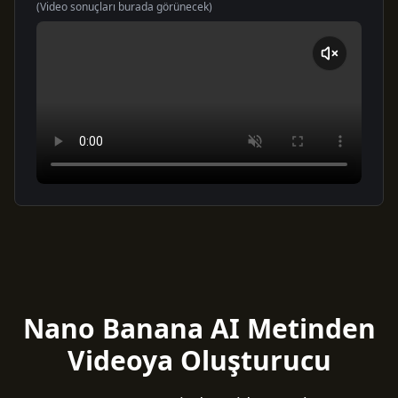
(Video sonuçları burada görünecek)
Nano Banana AI Metinden
Videoya Oluşturucu