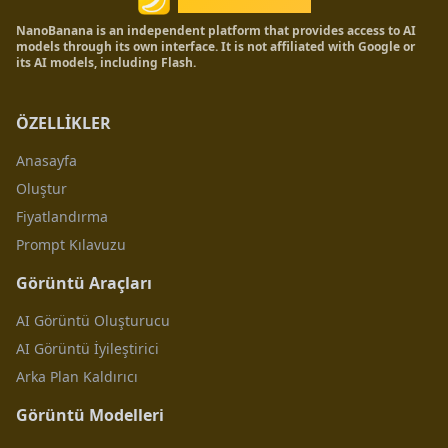
NanoBanana is an independent platform that provides access to AI
models through its own interface. It is not affiliated with Google or
its AI models, including Flash.
ÖZELLİKLER
Anasayfa
Oluştur
Fiyatlandırma
Prompt Kılavuzu
Görüntü Araçları
AI Görüntü Oluşturucu
AI Görüntü İyileştirici
Arka Plan Kaldırıcı
Görüntü Modelleri