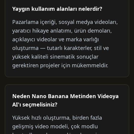
Yaygın kullanım alanları nelerdir?
Pazarlama içeriği, sosyal medya videoları,
yaratıcı hikaye anlatımı, ürün demoları,
açıklayıcı videolar ve marka varlığı
oluşturma — tutarlı karakterler, stil ve
yüksek kaliteli sinematik sonuçlar
gerektiren projeler için mükemmeldir.
Neden Nano Banana Metinden Videoya
AI'ı seçmelisiniz?
Yüksek hızlı oluşturma, birden fazla
gelişmiş video modeli, çok modlu