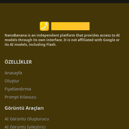
Nano Banana
NanoBanana is an independent platform that provides access to AI
models through its own interface. It is not affiliated with Google or
its AI models, including Flash.
ÖZELLİKLER
Anasayfa
Oluştur
Fiyatlandırma
Prompt Kılavuzu
Görüntü Araçları
AI Görüntü Oluşturucu
AI Görüntü İyileştirici