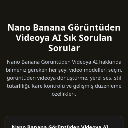
Nano Banana Görüntüden
Videoya AI Sık Sorulan
Sorular
Nano Banana Görüntüden Videoya AI hakkında
bilmeniz gereken her şey: video modelleri seçin,
görüntüden videoya dönüştürme, yerel ses, stil
tutarlılığı, kare kontrolü ve gelişmiş düzenleme
özellikleri.
Nano Banana Görüntüden Videoya AI