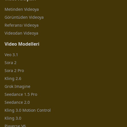
Metinden Videoya
Görüntüden Videoya
Referansı Videoya
Videodan Videoya
Video Modelleri
Veo 3.1
Sora 2
Sora 2 Pro
Kling 2.6
Grok Imagine
Seedance 1.5 Pro
Seedance 2.0
Kling 3.0 Motion Control
Kling 3.0
Pixverse V6