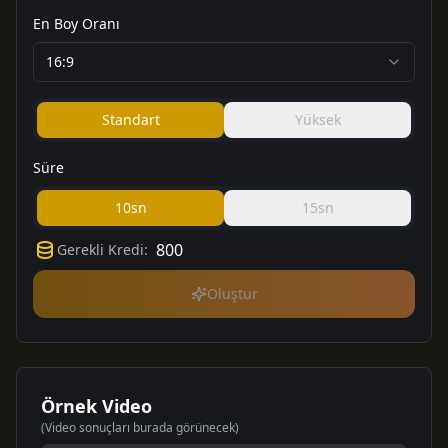
En Boy Oranı
16:9
Standart
Yüksek
Süre
10sn
15sn
800
Gerekli Kredi
:
Oluştur
Örnek Video
(Video sonuçları burada görünecek)