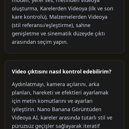
modeli, yerel ses, metinden videoya
oluşturma, Karelerden Videoya (ilk ve son
kare kontrolü), Malzemelerden Videoya
(stil referansı/eşleştirme), sahne
genişletme ve sinematik düzeyde çıktı
arasından seçim yapın.
Video çıktısını nasıl kontrol edebilirim?
Aydınlatmayı, kamera açılarını, arka
planları, hareketi ve efektleri ayarlamak
için metin komutlarını ve ayarları
iyileştirin. Nano Banana Görüntüden
Videoya AI, kareler arasında tutarlı stil ve
pürüzsüz geçişler sağlayarak iteratif