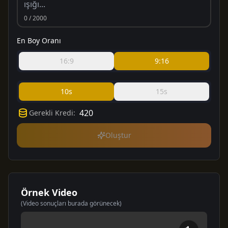
0
/ 2000
En Boy Oranı
16:9
9:16
10s
15s
420
Gerekli Kredi
:
Oluştur
Örnek Video
(Video sonuçları burada görünecek)