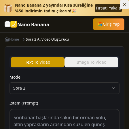
Nano Banana 2 yayında! Kısa süreliğine
Fırsatı Yakala
%50 indirimin tadını çıkarın!🎉
Nano Banana
Giriş Yap
Home
Sora 2 AI Video Oluşturucu
Text To Video
Image To Video
Model
Sora 2
İstem (Prompt)