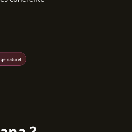
ge naturel
ana ?