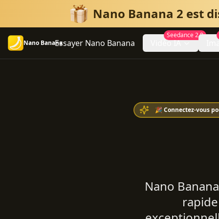
Nano Banana 2 est dis
Seedance 2.0
Essayer Nano Banana
Vidéo IA
Ima
Nano Banana
🎉 Connectez-vous pou
Nano Banana 
rapide
exceptionnel