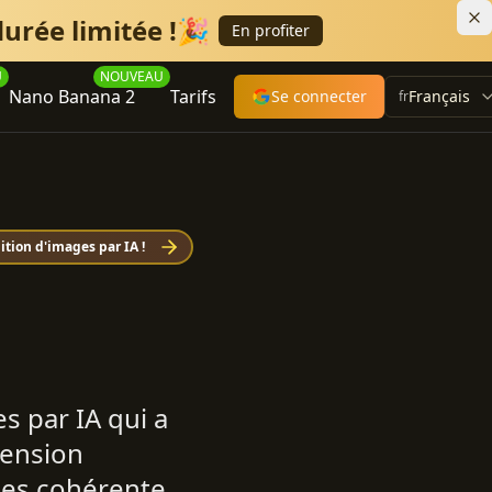
urée limitée !🎉
En profiter
U
NOUVEAU
Nano Banana 2
Tarifs
Se connecter
Français
fr
tion d'images par IA !
 par IA qui a
hension
ges cohérente