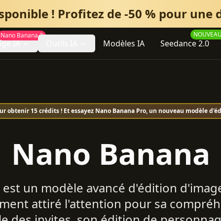
ponible ! Profitez de -50 % pour une d
NOUVEA
Nano Banana 2
ge IA
Outils IA
Modèles IA
Seedance 2.0
r obtenir 15 crédits ! Et essayez Nano Banana Pro, un nouveau modèle d'édi
Nano Banana
est un modèle avancé d'édition d'images
ment attiré l'attention pour sa compré
le des invites, son édition de personna