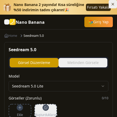
Nano Banana 2 yayında! Kısa süreliğine
Fırsatı Yakala
%50 indirimin tadını çıkarın!🎉
Nano Banana
Giriş Yap
Home
Seedream 5.0
Seedream 5.0
Görsel Düzenleme
Metinden Görsele
Model
Seedream 5.0 Lite
Görseller (Zorunlu)
0
/
10
Ekle
Oluşturduklarım