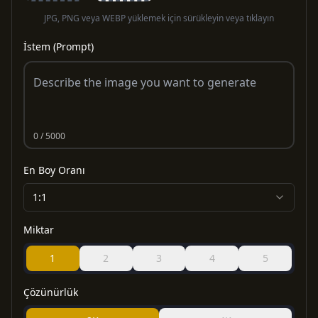
JPG, PNG veya WEBP yüklemek için sürükleyin veya tıklayın
İstem (Prompt)
0
/ 5000
En Boy Oranı
1:1
Miktar
1
2
3
4
5
Çözünürlük