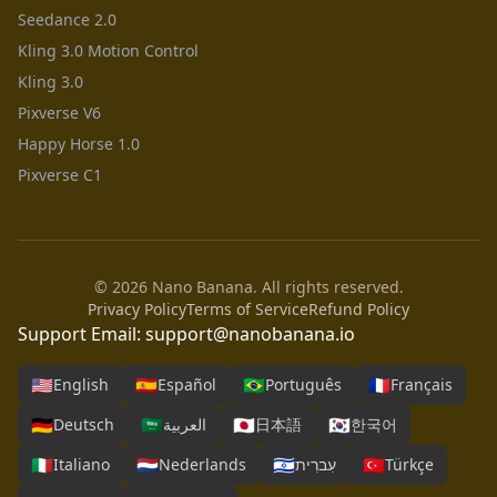
Seedance 2.0
Kling 3.0 Motion Control
Kling 3.0
Pixverse V6
Happy Horse 1.0
Pixverse C1
© 2026 Nano Banana. All rights reserved.
Privacy Policy
Terms of Service
Refund Policy
Support Email:
support@nanobanana.io
🇺🇸
🇪🇸
🇧🇷
🇫🇷
English
Español
Português
Français
🇩🇪
🇸🇦
🇯🇵
🇰🇷
Deutsch
العربية
日本語
한국어
🇮🇹
🇳🇱
🇮🇱
🇹🇷
Italiano
Nederlands
עִברִית
Türkçe