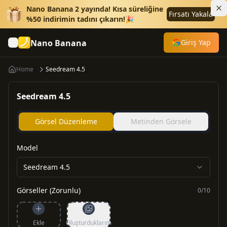
Nano Banana 2 yayında! Kısa süreliğine
Fırsatı Yakala
%50 indirimin tadını çıkarın!🎉
Nano Banana
Giriş Yap
Home
Seedream 4.5
Seedream 4.5
Görsel Düzenleme
Metinden Görsele
Model
Seedream 4.5
Görseller (Zorunlu)
0
/
10
Ekle
Oluşturduklarım