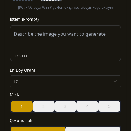
JPG, PNG veya WEBP yüklemek için sürükleyin veya tıklayın
İstem (Prompt)
0
/ 5000
En Boy Oranı
1:1
Miktar
1
2
3
4
5
Çözünürlük