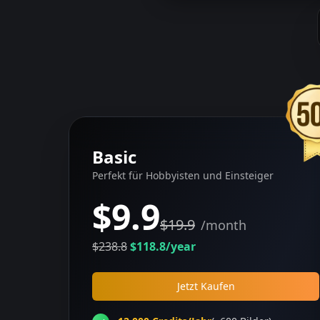
Basic
Perfekt für Hobbyisten und Einsteiger
$9.9
$19.9
/month
$238.8
$118.8
/year
Jetzt Kaufen