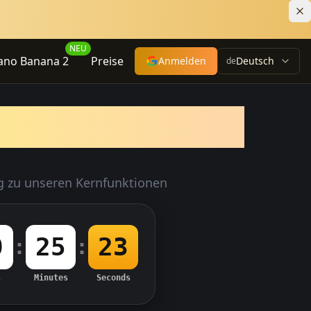
NEU
ano Banana 2
Preise
Anmelden
Deutsch
de
 Banana
ng zu unseren Kernfunktionen
0
25
21
:
:
s
Minutes
Seconds