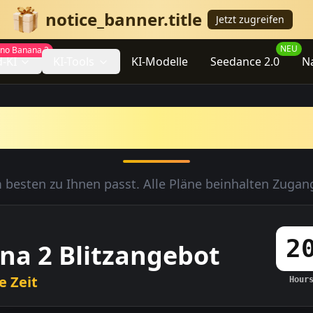
notice_banner.title
Jetzt zugreifen
NEU
no Banana 2
d-KI
KI-Tools
KI-Modelle
Seedance 2.0
N
& Preise von Nano
 besten zu Ihnen passt. Alle Pläne beinhalten Zuga
2
a 2 Blitzangebot
e Zeit
Hour