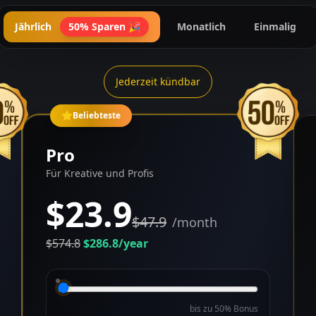
Jährlich
50% Sparen
🎉
Monatlich
Einmalig
Jederzeit kündbar
Beliebteste
Pro
Für Kreative und Profis
$23.9
$47.9
/month
$574.8
$286.8
/year
bis zu 50% Bonus