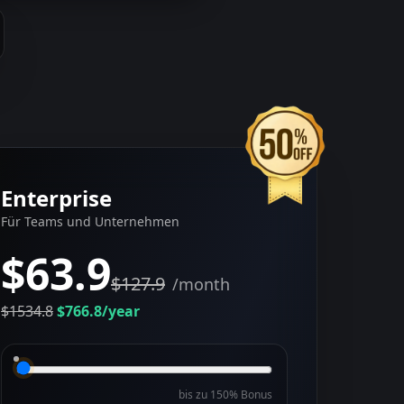
Enterprise
Für Teams und Unternehmen
$63.9
$127.9
/month
$1534.8
$766.8
/year
bis zu 150% Bonus