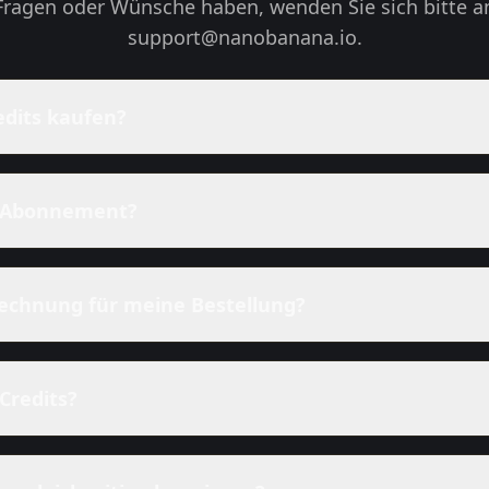
Fragen oder Wünsche haben, wenden Sie sich bitte a
support@nanobanana.io
.
edits kaufen?
n Abonnement?
Rechnung für meine Bestellung?
Credits?