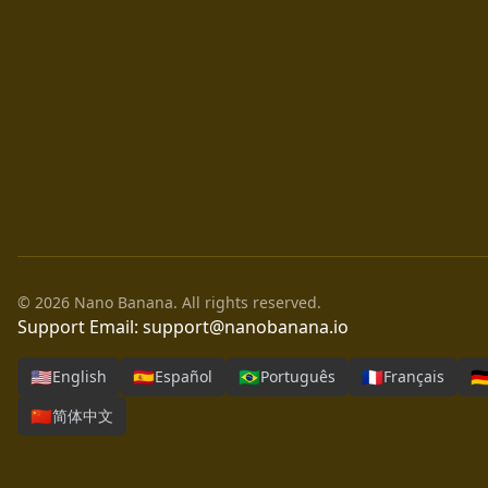
© 2026 Nano Banana. All rights reserved.
Support Email:
support@nanobanana.io
🇺🇸
🇪🇸
🇧🇷
🇫🇷
🇩
English
Español
Português
Français
🇨🇳
简体中文