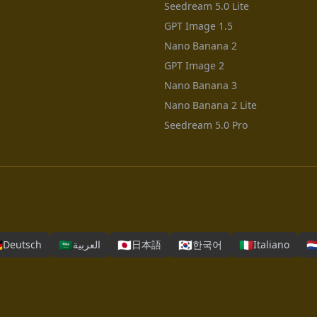
Seedream 5.0 Lite
GPT Image 1.5
Nano Banana 2
GPT Image 2
Nano Banana 3
Nano Banana 2 Lite
Seedream 5.0 Pro

🇸🇦
🇯🇵
🇰🇷
🇮🇹
🇳
Deutsch
العربية
日本語
한국어
Italiano