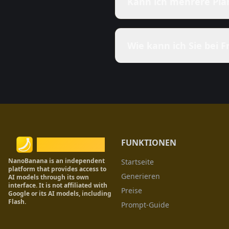
Kann ich mehrere Plän
Wie kann ich Sie bei 
FUNKTIONEN
Nano Banana
NanoBanana is an independent
Startseite
platform that provides access to
Generieren
AI models through its own
interface. It is not affiliated with
Preise
Google or its AI models, including
Flash.
Prompt-Guide