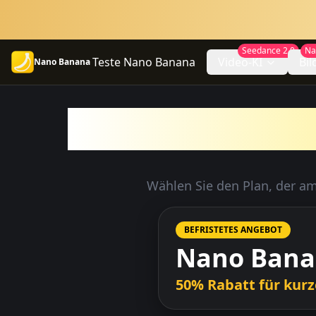
Seedance 2.0
Na
Teste Nano Banana
Video-KI
Bil
Nano Banana
Pläne 
Wählen Sie den Plan, der am
BEFRISTETES ANGEBOT
Nano Banan
50% Rabatt für kurz