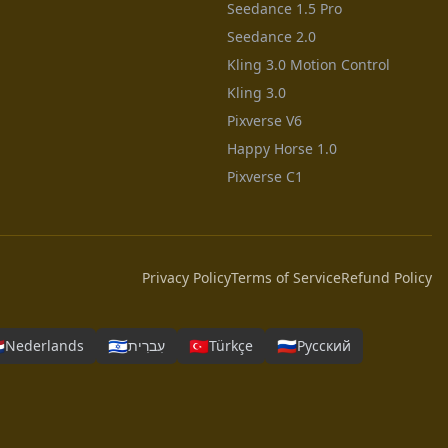
Seedance 1.5 Pro
Seedance 2.0
Kling 3.0 Motion Control
Kling 3.0
Pixverse V6
Happy Horse 1.0
Pixverse C1
Privacy Policy
Terms of Service
Refund Policy

🇮🇱
🇹🇷
🇷🇺
Nederlands
עִברִית
Türkçe
Русский