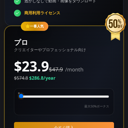
透かしなしで動画・画像をダウンロード
商用利用ライセンス
一番人気
プロ
クリエイターやプロフェッショナル向け
$23.9
$47.9
/month
$574.8
$286.8
/year
最大50%ボーナス
今すぐ購入