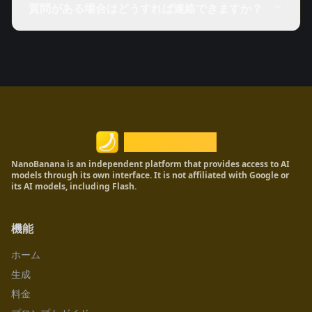
質問がある場合はどうすれば連絡できますか？
Nano Banana
NanoBanana is an independent platform that provides access to AI
models through its own interface. It is not affiliated with Google or
its AI models, including Flash.
機能
ホーム
生成
料金