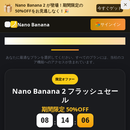
Nano Banana 2 が登場！期間限定の
今すぐゲット
50%OFFをお見逃しなく！🎉
Nano Banana
サインイン
Nano Bananaのプランと価格
あなたに最適なプランを選択してください。すべてのプランには、当社のコ
ア機能へのアクセスが含まれています。
限定オファー
Nano Banana 2 フラッシュセー
ル
期間限定 50%OFF
08
14
05
:
: