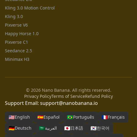
Kling 3.0 Motion Control
Kling 3.0
Pixverse V6
Happy Horse 1.0
Pixverse C1
Seedance 2.5
Minimax H3
© 2026 Nano Banana. All rights reserved.
Privacy Policy
Terms of Service
Refund Policy
Support Email:
support@nanobanana.io
🇺🇸
🇪🇸
🇧🇷
🇫🇷
English
Español
Português
Français
🇩🇪
🇸🇦
🇯🇵
🇰🇷
Deutsch
العربية
日本語
한국어