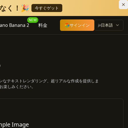
しなく！🎉
今すぐゲット
NEW
ano Banana 2
料金
サインイン
日本語
ja
3
リーンなテキストレンダリング、超リアルな作成を提供しま
お楽しみください。