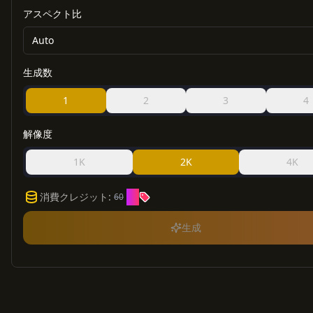
アスペクト比
Auto
生成数
1
2
3
4
解像度
1K
2K
4K
30
消費クレジット
:
60
生成