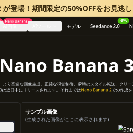
na 2 が登場！期間限定の50%OFFをお見逃
NEW
0
Nano Banana 2
AI画像
AIツール
モデル
Seedance 2.0
N
Nano Banana 
ディタです。より高速な画像生成、正確な視覚制御、瞬時のスタイル転送、ク
ana 3は近日中にリリースされます。それまでは
Nano Banana 2
での作成を
サンプル画像
(生成された画像がここに表示されます)