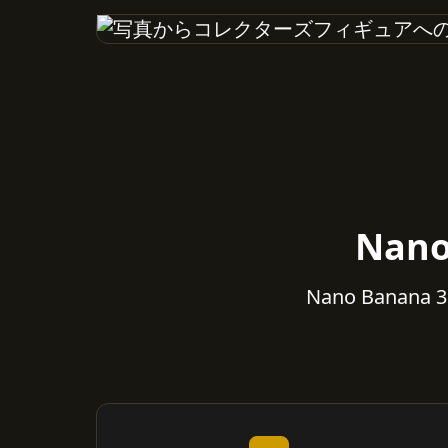
Nan
Nano Ban