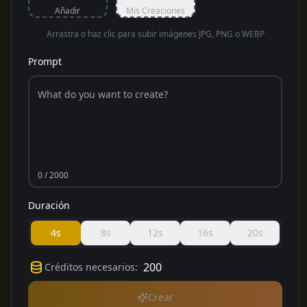
Añadir
Mis Creaciones
Arrastra o haz clic para subir imágenes JPG, PNG o WEBP
Prompt
0
/ 2000
Duración
4s
8s
12s
16s
20s
200
Créditos necesarios
:
Crear