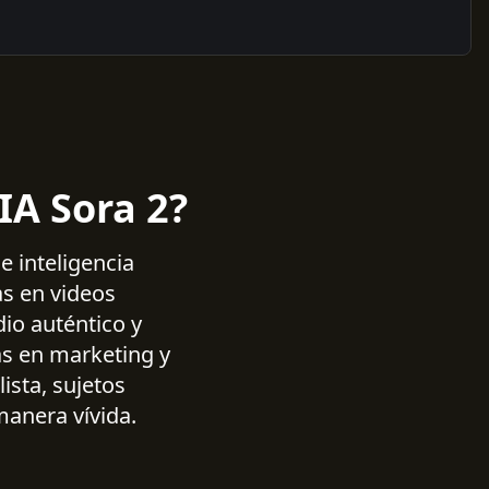
IA Sora 2?
e inteligencia
as en videos
io auténtico y
as en marketing y
ista, sujetos
manera vívida.