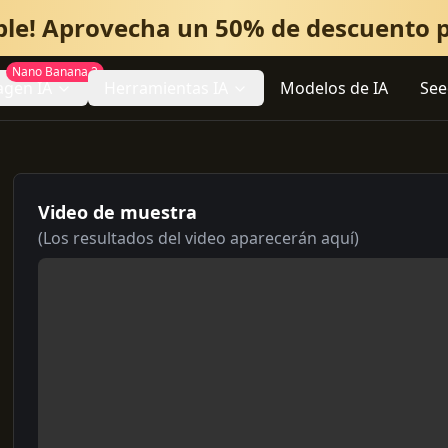
ble! Aprovecha un 50% de descuento p
Nano Banana 2
agen IA
Herramientas IA
Modelos de IA
See
Video de muestra
(Los resultados del video aparecerán aquí)