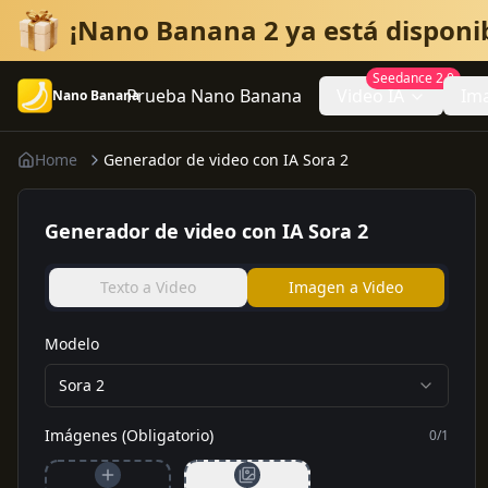
¡Nano Banana 2 ya está disponi
Seedance 2.0
Prueba Nano Banana
Video IA
Im
Nano Banana
Home
Generador de video con IA Sora 2
Generador de video con IA Sora 2
Texto a Video
Imagen a Video
Modelo
Sora 2
Imágenes (Obligatorio)
0
/
1