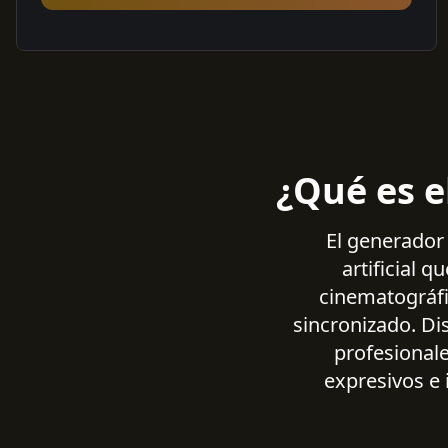
¿Qué es e
El generador 
artificial 
cinematográfi
sincronizado. Di
profesionale
expresivos e 