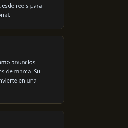
desde reels para
nal.
como anuncios
ips de marca. Su
nvierte en una