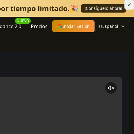
or tiempo limitado.🎉
¡Consíguelo ahora!
NUEVO
dance 2.0
Precios
Iniciar Sesión
Español
es