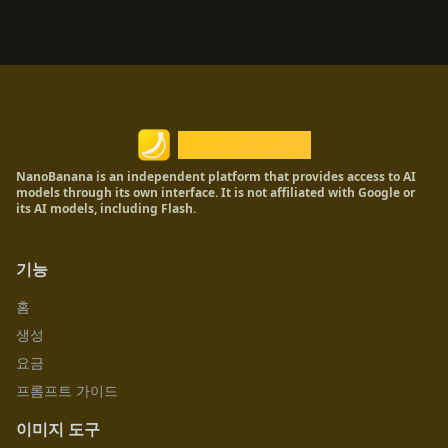
Nano Banana
NanoBanana is an independent platform that provides access to AI
models through its own interface. It is not affiliated with Google or
its AI models, including Flash.
기능
홈
생성
요금
프롬프트 가이드
이미지 도구