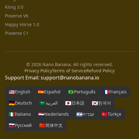
Kling 3.0
Pixverse V6
Happy Horse 1.0
Pixverse C1
© 2026 Nano Banana. All rights reserved.
Privacy Policy
Terms of Service
Refund Policy
Support Email:
support@nanobanana.io
🇺🇸
🇪🇸
🇧🇷
🇫🇷
English
Español
Português
Français
🇩🇪
🇸🇦
🇯🇵
🇰🇷
Deutsch
العربية
日本語
한국어
🇮🇹
🇳🇱
🇮🇱
🇹🇷
Italiano
Nederlands
עִברִית
Türkçe
🇷🇺
🇨🇳
Русский
简体中文