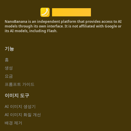
Nano Banana
NanoBanana is an independent platform that provides access to AI
models through its own interface. It is not affiliated with Google or
its AI models, including Flash.
기능
홈
생성
요금
프롬프트 가이드
이미지 도구
AI 이미지 생성기
AI 이미지 화질 개선
배경 제거