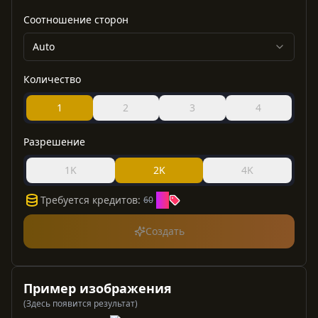
Соотношение сторон
Auto
Количество
1
2
3
4
Разрешение
1K
2K
4K
30
Требуется кредитов
:
60
Создать
Пример изображения
(Здесь появится результат)