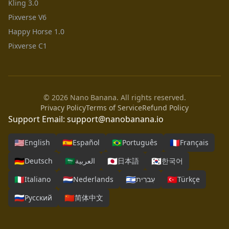
Kling 3.0
Pixverse V6
Happy Horse 1.0
Pixverse C1
© 2026 Nano Banana. All rights reserved.
Privacy Policy
Terms of Service
Refund Policy
Support Email:
support@nanobanana.io
🇺🇸
🇪🇸
🇧🇷
🇫🇷
English
Español
Português
Français
🇩🇪
🇸🇦
🇯🇵
🇰🇷
Deutsch
العربية
日本語
한국어
🇮🇹
🇳🇱
🇮🇱
🇹🇷
Italiano
Nederlands
עִברִית
Türkçe
🇷🇺
🇨🇳
Русский
简体中文