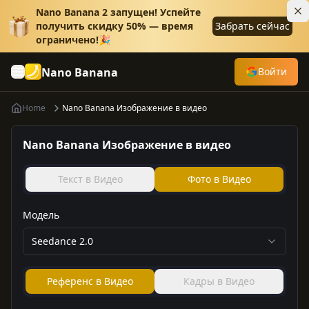
Nano Banana 2 запущен! Успейте
получить скидку 50% — время
Забрать сейчас
ограничено!🎉
Nano Banana
Войти
Home
Nano Banana Изображение в видео
Nano Banana Изображение в видео
Текст в Видео
Фото в Видео
Модель
Seedance 2.0
Референс в Видео
Кадры в Видео