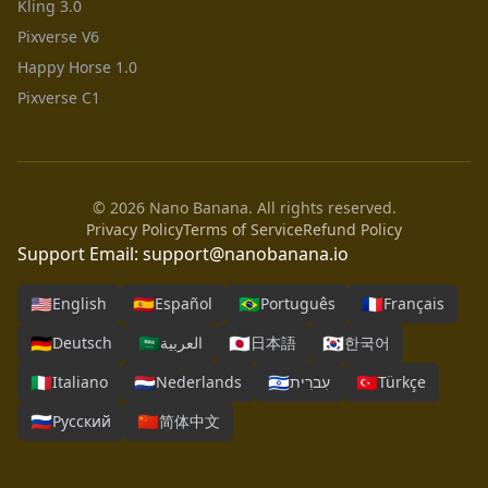
Kling 3.0
Pixverse V6
Happy Horse 1.0
Pixverse C1
© 2026 Nano Banana. All rights reserved.
Privacy Policy
Terms of Service
Refund Policy
Support Email:
support@nanobanana.io
🇺🇸
🇪🇸
🇧🇷
🇫🇷
English
Español
Português
Français
🇩🇪
🇸🇦
🇯🇵
🇰🇷
Deutsch
العربية
日本語
한국어
🇮🇹
🇳🇱
🇮🇱
🇹🇷
Italiano
Nederlands
עִברִית
Türkçe
🇷🇺
🇨🇳
Русский
简体中文