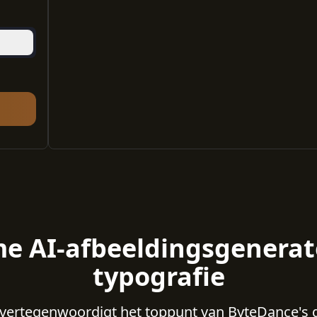
me AI-afbeeldingsgenera
typografie
vertegenwoordigt het toppunt van ByteDance's g