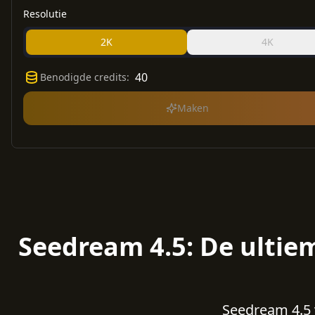
Resolutie
2K
4K
40
Benodigde credits
:
Maken
Seedream 4.5: De ultie
Seedream 4.5 