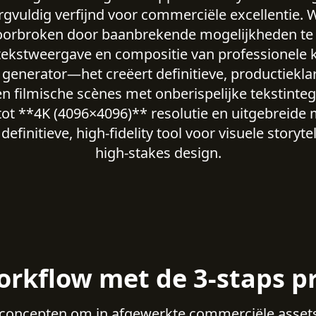
rgvuldig verfijnd voor commerciële excellentie
orbroken door baanbrekende mogelijkheden te 
kstweergave en compositie van professionele kw
generator—het creëert definitieve, productieklar
en filmische scènes met onberispelijke tekstinteg
ot **4K (4096×4096)** resolutie en uitgebreide 
efinitieve, high-fidelity tool voor visuele storyte
high-stakes design.
orkflow met de 3-staps pr
concepten om in afgewerkte commerciële assets i