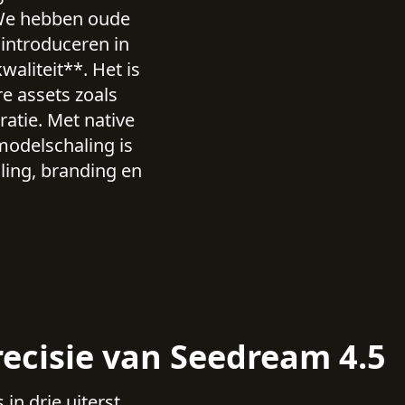
. We hebben oude
introduceren in
aliteit**. Het is
e assets zoals
ratie. Met native
modelschaling is
lling, branding en
ecisie van Seedream 4.5
n drie uiterst