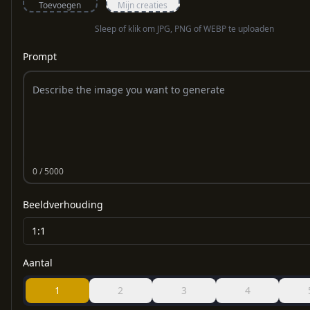
Toevoegen
Mijn creaties
Sleep of klik om JPG, PNG of WEBP te uploaden
Prompt
0
/ 5000
Beeldverhouding
1:1
Aantal
1
2
3
4