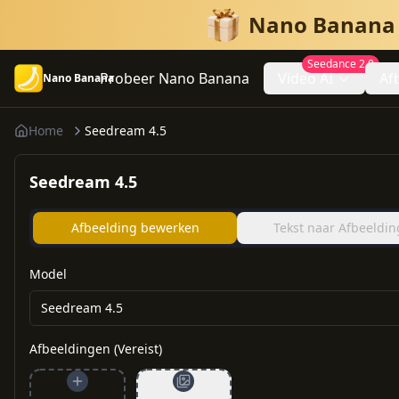
Nano Banana 2 
Seedance 2.0
Probeer Nano Banana
Video AI
Af
Nano Banana
Home
Seedream 4.5
Seedream 4.5
Afbeelding bewerken
Tekst naar Afbeeldin
Model
Seedream 4.5
Afbeeldingen (Vereist)