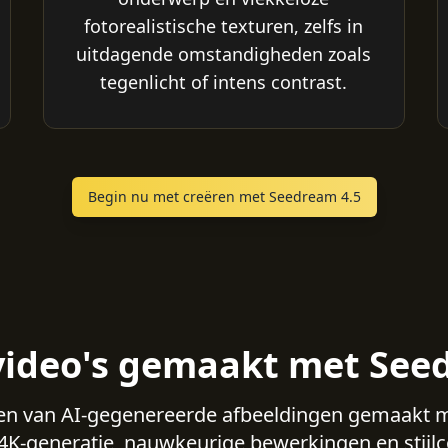
fotorealistische texturen, zelfs in
uitdagende omstandigheden zoals
tegenlicht of intens contrast.
Begin nu met creëren met Seedream 4.5
ideo's gemaakt met See
en van AI-gegenereerde afbeeldingen gemaakt 
4K-generatie, nauwkeurige bewerkingen en stijlc