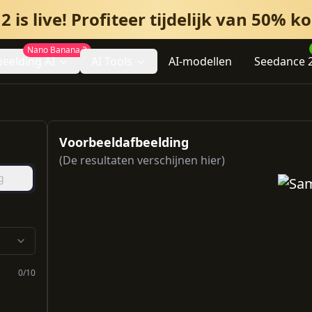
is live! Profiteer tijdelijk van 50% k
Nano Banana 2
beelding AI
AI Tools
AI-modellen
Seedance 2
Voorbeeldafbeelding
(De resultaten verschijnen hier)
g
0
/
10