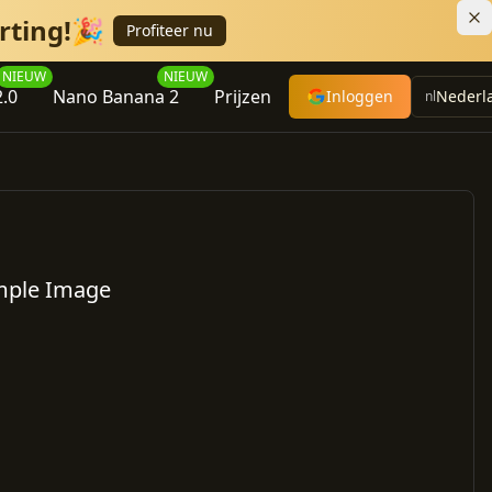
orting!🎉
Profiteer nu
NIEUW
NIEUW
.0
Nano Banana 2
Prijzen
Inloggen
Nederl
nl