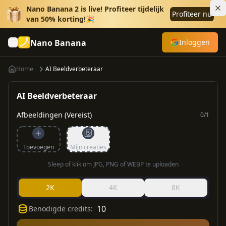
Nano Banana 2 is live! Profiteer tijdelijk
Profiteer nu
van 50% korting!🎉
Nano Banana
Inloggen
Home
AI Beeldverbeteraar
AI Beeldverbeteraar
Afbeeldingen (Vereist)
0
/
1
Toevoegen
Mijn creaties
Sleep of klik om JPG, PNG of WEBP te uploaden
2K
4K
8K
10
Benodigde credits
: