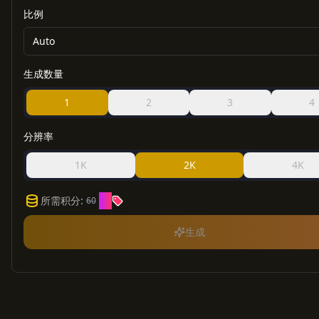
比例
Auto
生成数量
1
2
3
4
分辨率
1K
2K
4K
30
所需积分
:
60
生成